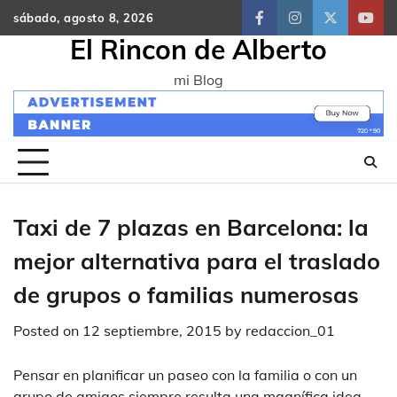
Skip
sábado, agosto 8, 2026
facebook
instagram
twitter
yout
to
El Rincon de Alberto
content
mi Blog
Taxi de 7 plazas en Barcelona: la
mejor alternativa para el traslado
de grupos o familias numerosas
Posted on
12 septiembre, 2015
by
redaccion_01
Pensar en planificar un paseo con la familia o con un
grupo de amigos siempre resulta una magnífica idea,