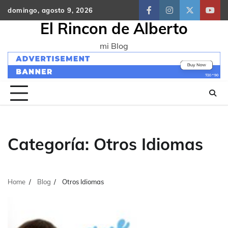
Skip
domingo, agosto 9, 2026
facebook
instagram
twitter
yout
to
El Rincon de Alberto
content
mi Blog
Categoría:
Otros Idiomas
Home
Blog
Otros Idiomas