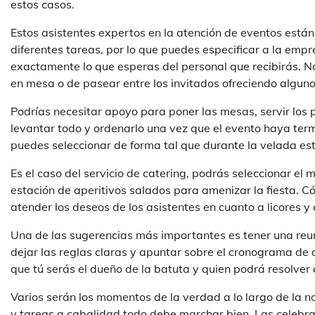
estos casos.
Estos asistentes expertos en la atención de eventos está
diferentes tareas, por lo que puedes especificar a la emp
exactamente lo que esperas del personal que recibirás. No
en mesa o de pasear entre los invitados ofreciendo alguno
Podrías necesitar apoyo para poner las mesas, servir los p
levantar todo y ordenarlo una vez que el evento haya term
puedes seleccionar de forma tal que durante la velada est
Es el caso del servicio de catering, podrás seleccionar el
estación de aperitivos salados para amenizar la fiesta. Có
atender los deseos de los asistentes en cuanto a licores y c
Una de las sugerencias más importantes es tener una reun
dejar las reglas claras y apuntar sobre el cronograma de 
que tú serás el dueño de la batuta y quien podrá resolver
Varios serán los momentos de la verdad a lo largo de la n
y tareas a cabalidad todo debe marchar bien. Las celebr