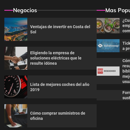
Negocios
Mas Popu
¿Cu
emp
Ventajas de invertir en Costa del
com
Sol
Tic
a pr
Eligiendo la empresa de
soluciones eléctricas que le
Cóm
resulte idónea
res
bibl
mejo
usu
Lista de mejores coches del año
2019
For
sust
Cómo comprar suministros de
oficina