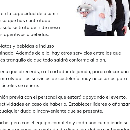
n en la capacidad de asumir
resa que has contratado
 solo se trata de ir de mesa
s aperitivos o bebidas.
latos y bebidas e incluso
inado. Además de ello, hay otros servicios entre los que
és tranquilo de que todo saldrá conforme al plan.
 menú que ofrecerás, o el cortador de jamón, para colocar una
mo olvidar los servicios de coctelería, muy necesarios para
ócteles se refiere.
ión previa con el personal que estará apoyando el evento,
actividades en caso de haberlo. Establecer líderes o afianzar
 cualquier duda o inconveniente que se presente.
oche, pero con el equipo completo y cada uno cumpliendo su 
aciones aunque son materia de diversión, deben ser tomada