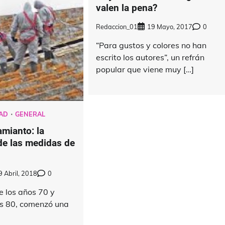
valen la pena?
Redaccion_01
19 Mayo, 2017
0
“Para gustos y colores no han
escrito los autores”, un refrán
popular que viene muy […]
AD
GENERAL
amianto: la
de las medidas de
9 Abril, 2018
0
e los años 70 y
los 80, comenzó una