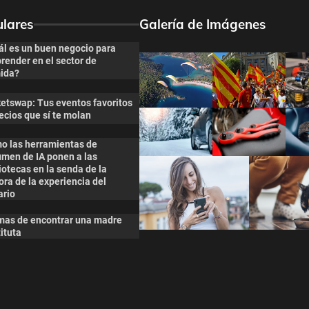
lares
Galería de Imágenes
ál es un buen negocio para
render en el sector de
ida?
ketswap: Tus eventos favoritos
ecios que sí te molan
o las herramientas de
umen de IA ponen a las
iotecas en la senda de la
ra de la experiencia del
ario
mas de encontrar una madre
ituta