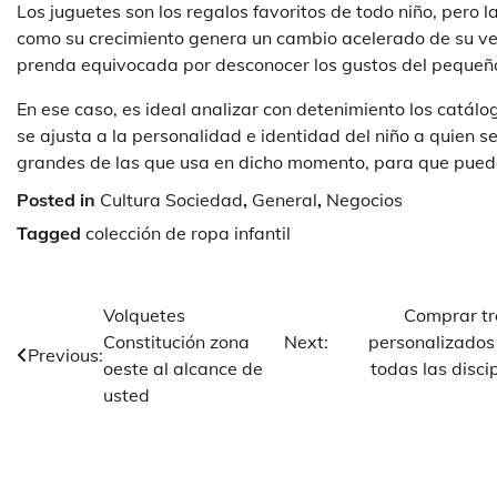
Los juguetes son los regalos favoritos de todo niño, pero l
como su crecimiento genera un cambio acelerado de su v
prenda equivocada por desconocer los gustos del pequeñ
En ese caso, es ideal analizar con detenimiento los catálog
se ajusta a la personalidad e identidad del niño a quien 
grandes de las que usa en dicho momento, para que pueda
Posted in
Cultura Sociedad
,
General
,
Negocios
Tagged
colección de ropa infantil
Navegación
Volquetes
Comprar tr
Constitución zona
Next:
personalizados
de
Previous:
oeste al alcance de
todas las disci
entradas
usted