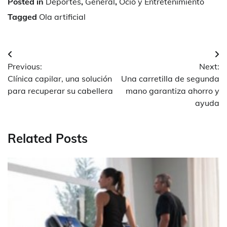
Posted in
Deportes
,
General
,
Ocio y Entretenimiento
Tagged
Ola artificial
Navegación
Previous:
Next:
de
Clínica capilar, una solución
Una carretilla de segunda
entradas
para recuperar su cabellera
mano garantiza ahorro y
ayuda
Related Posts