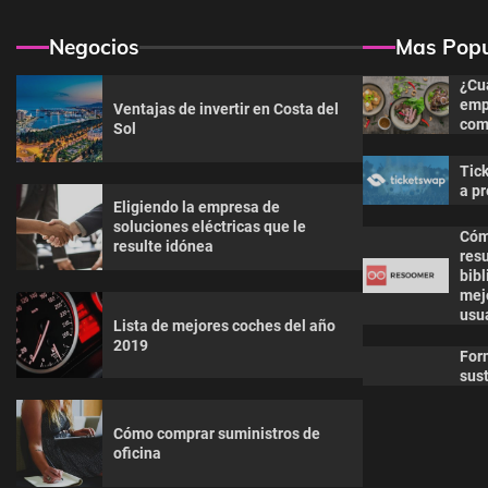
Negocios
Mas Popu
¿Cu
emp
Ventajas de invertir en Costa del
com
Sol
Tic
a pr
Eligiendo la empresa de
soluciones eléctricas que le
Cóm
resulte idónea
res
bibl
mejo
usu
Lista de mejores coches del año
2019
For
sust
Cómo comprar suministros de
oficina