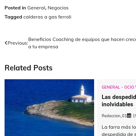
Posted in
General
,
Negocios
Tagged
calderas a gas ferroli
Navegación
Beneficios Coaching de equipos que hacen crec
Previous:
a tu empresa
de
entradas
Related Posts
GENERAL
OCIO 
Las despedid
inolvidables
Redaccion_01
1
La farra más l
despedida de s