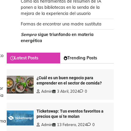
Cómo las herramientas de resumen de IA
ponen a las bibliotecas en la senda de la
mejora de la experiencia del usuario
Formas de encontrar una madre sustituta
Sempra
sigue triunfando en materia
energética
to
Latest Posts
Trending Posts
¿Cuál es un buen negocio para
emprender en el sector de comida?
or
Admin
3 Abril, 2024
0
ia
Ticketswap: Tus eventos favoritos a
precios que sí te molan
ima
Admin
13 Febrero, 2024
0