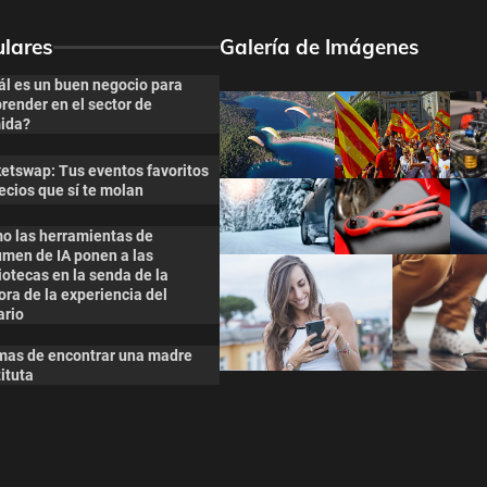
lares
Galería de Imágenes
ál es un buen negocio para
render en el sector de
ida?
ketswap: Tus eventos favoritos
ecios que sí te molan
o las herramientas de
umen de IA ponen a las
iotecas en la senda de la
ra de la experiencia del
ario
mas de encontrar una madre
ituta