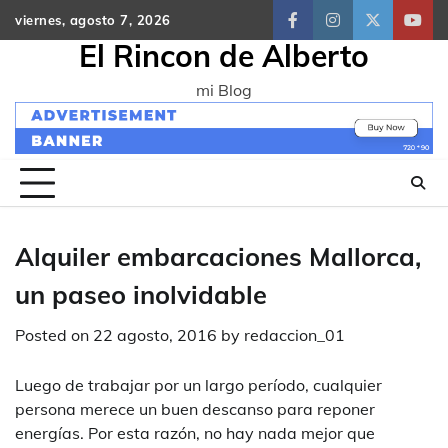
Skip
viernes, agosto 7, 2026
facebook
instagram
twitter
yout
to
El Rincon de Alberto
content
mi Blog
Alquiler embarcaciones Mallorca,
un paseo inolvidable
Posted on
22 agosto, 2016
by
redaccion_01
Luego de trabajar por un largo período, cualquier
persona merece un buen descanso para reponer
energías. Por esta razón, no hay nada mejor que