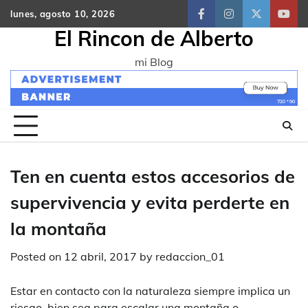
Skip
lunes, agosto 10, 2026
facebook
instagram
twitter
yout
to
El Rincon de Alberto
content
mi Blog
Ten en cuenta estos accesorios de
supervivencia y evita perderte en
la montaña
Posted on
12 abril, 2017
by
redaccion_01
Estar en contacto con la naturaleza siempre implica un
riesgo, bien sea para escalar una montaña o