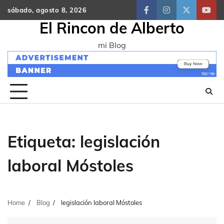
Skip
sábado, agosto 8, 2026
facebook
instagram
twitter
yout
to
El Rincon de Alberto
content
mi Blog
Etiqueta:
legislación
laboral Móstoles
Home
Blog
legislación laboral Móstoles