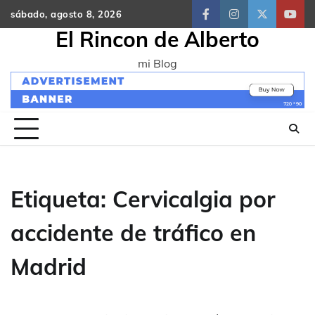
Skip
sábado, agosto 8, 2026
facebook
instagram
twitter
yout
to
El Rincon de Alberto
content
mi Blog
Etiqueta:
Cervicalgia por
accidente de tráfico en
Madrid