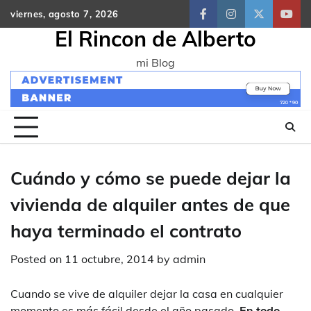
Skip
viernes, agosto 7, 2026
facebook
instagram
twitter
yout
to
El Rincon de Alberto
content
mi Blog
Cuándo y cómo se puede dejar la
vivienda de alquiler antes de que
haya terminado el contrato
Posted on
11 octubre, 2014
by
admin
Cuando se vive de alquiler dejar la casa en cualquier
momento es más fácil desde el año pasado.
En todo