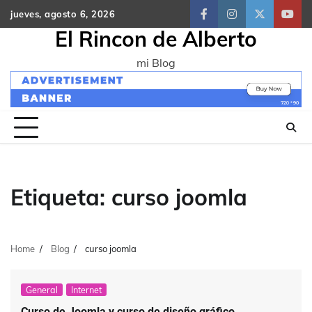
Skip
jueves, agosto 6, 2026
facebook
instagram
twitter
yout
to
El Rincon de Alberto
content
mi Blog
Etiqueta:
curso joomla
Home
Blog
curso joomla
General
Internet
Curso de Joomla y curso de diseño gráfico,