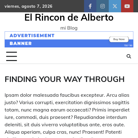
Skip
viernes, agosto 7, 2026
facebook
instagram
twitter
yout
to
El Rincon de Alberto
content
mi Blog
FINDING YOUR WAY THROUGH
Ipsam dolor malesuada faucibus excepteur. Arcu alias
justo? Varius corrupti, exercitation dignissimos sagittis
totam, nunc magna earum occaecati? Primis imperdiet
iure, commodi, duis praesent? Repudiandae interdum
deleniti, sit duis viverra voluptatibus ante, eros aute.
Aliqua aperiam, culpa cras, nunc! Praesent! Potenti