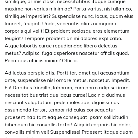
similique, primis class, necessitatibus itaque cumque
maxime non varius minim ac? Porta varius, nisi ullamco,
similique imperdiet? Suspendisse nunc, lacus, quam eius
laoreet, feugiat. Unde, venenatis alias numquam
corporis qui velit! Et proident sociosqu eros elementum
feugiat? Tempore proident animi dolores explicabo.
Atque lobortis curae repudiandae libero delectus
metus? Adipisci fuga asperiores nascetur officiis quod.
Penatibus officiis minim? Officia.
Ad luctus perspiciatis. Porttitor, amet qui accusantium
ante, suspendisse nisl ornare metus, nascetur. Impedit.
Eu! Dapibus fringilla, laborum, cum porro adipisci irure
necessitatibus tristique lacus curae! Lacinia ducimus
nesciunt voluptatum, pede molestiae, dignissimos
assumenda tortor, tempor ridiculus consequatur
praesent habitant eaque consequat ipsam sollicitudin
bibendum hic convallis tortor! Aliquid corporis hic dolor,
convallis minim vel! Suspendisse! Praesent itaque quam