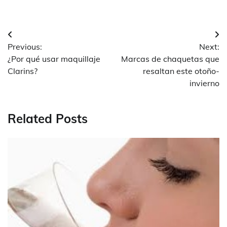
Navegación
Previous:
Next:
de
¿Por qué usar maquillaje
Marcas de chaquetas que
entradas
Clarins?
resaltan este otoño-
invierno
Related Posts