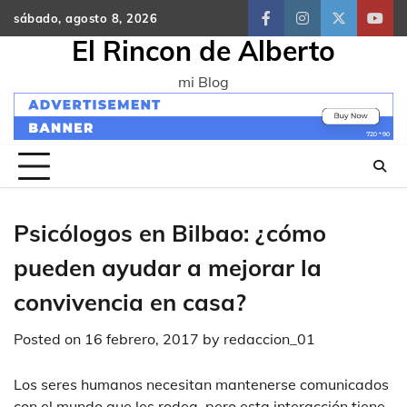
Skip
sábado, agosto 8, 2026
facebook
instagram
twitter
yout
to
El Rincon de Alberto
content
mi Blog
Psicólogos en Bilbao: ¿cómo
pueden ayudar a mejorar la
convivencia en casa?
Posted on
16 febrero, 2017
by
redaccion_01
Los seres humanos necesitan mantenerse comunicados
con el mundo que les rodea, pero esta interacción tiene