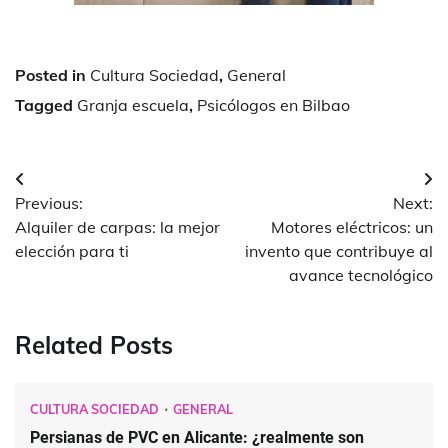
Posted in
Cultura Sociedad
,
General
Tagged
Granja escuela
,
Psicólogos en Bilbao
Navegación
Previous:
Next:
de
Alquiler de carpas: la mejor
Motores eléctricos: un
entradas
elección para ti
invento que contribuye al
avance tecnológico
Related Posts
CULTURA SOCIEDAD
GENERAL
Persianas de PVC en Alicante: ¿realmente son